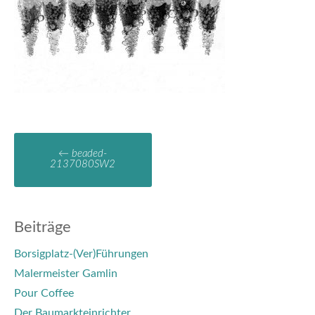
←
beaded-
2137080SW2
Beiträge
Borsigplatz-(Ver)Führungen
Malermeister Gamlin
Pour Coffee
Der Baumarkteinrichter