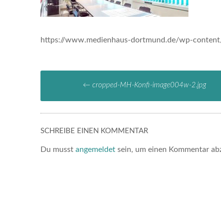
https://www.medienhaus-dortmund.de/wp-content
←
cropped-MH-Konfi-image004w-2.jpg
SCHREIBE EINEN KOMMENTAR
Du musst
angemeldet
sein, um einen Kommentar ab